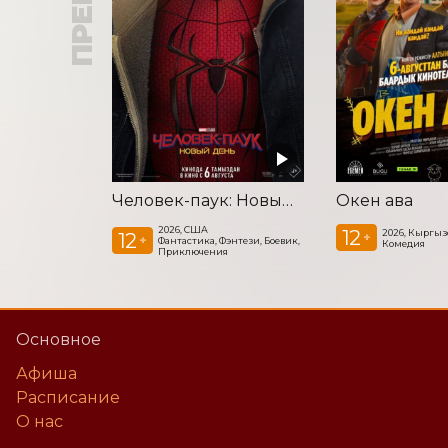
Человек-паук: Новый день
Окен ава
2026, США
12
2026, Кыргыз
12
+
+
Фантастика, Фэнтези, Боевик,
Комедия
Приключения
Основное
Афиша
Расписание
О нас