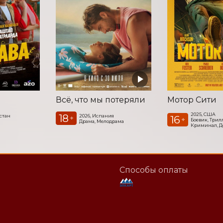
Всё, что мы потеряли
Мотор Сити
2025, США
18
стан
2026, Испания
16
+
+
Боевик, Трил
Драма, Мелодрама
Криминал, Д
Способы оплаты