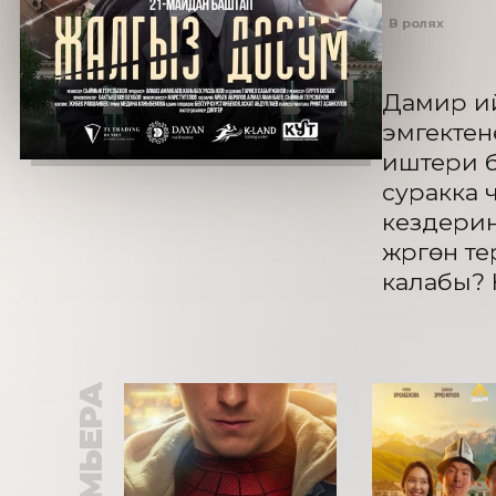
В ролях
Дамир ий
эмгектен
иштери б
суракка 
кездерин
жүргөнү т
калабы? 
ПРЕМЬЕРА