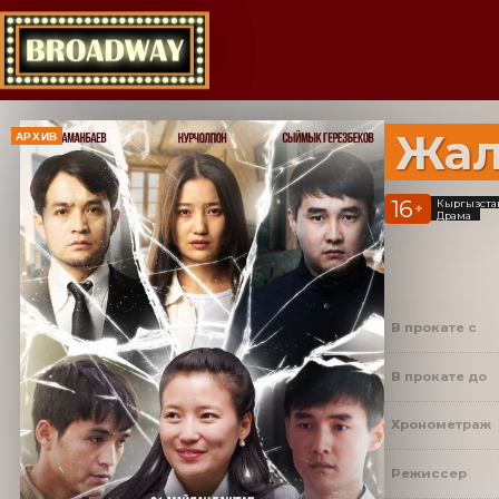
Жал
АРХИВ
16
Кыргызста
+
Драма
В прокате с
В прокате до
Хронометраж
Режиссер