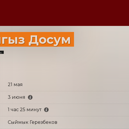
гыз Досум
н
21 мая
3 июня
1 час 25 минут
Сыймык Герезбеков