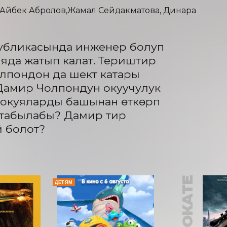
,Айбек Абролов,Жамал Сейдакматова, Динара
публикасында инженер болуп 
да жатып калат. Териштирүү 
пондон да шектүү катары 
Дамир Чолпондун окуучулук 
 окуяларды башынан өткөрүп 
 табылабы? Дамир тирүү 
 болот?
В ПРОКАТЕ
ДЕТЯМ