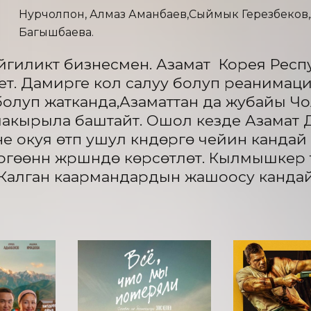
Нурчолпон, Алмаз Аманбаев,Сыймык Герезбеков
Багышбаева.
гиликтүү бизнесмен. Азамат  Корея Рес
ет. Дамирге кол салуу болуп реанимация
олуп жатканда,Азаматтан да жубайы Чол
чакырыла баштайт. Ошол кезде Азамат 
е окуя өтүп ушул күндөргө чейин кандай
ергөөнүн жүрүшүндө көрсөтүлөт. Кылмышкер
Калган каармандардын жашоосу кандай