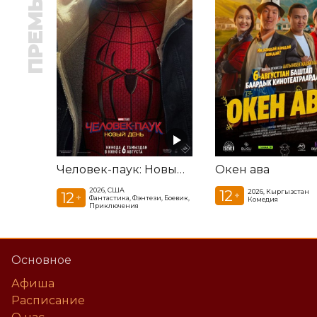
ПРЕМЬЕРА
Человек-паук: Новый день
Окен ава
2026, США
12
2026, Кыргызстан
12
+
+
Фантастика, Фэнтези, Боевик,
Комедия
Приключения
Основное
Афиша
Расписание