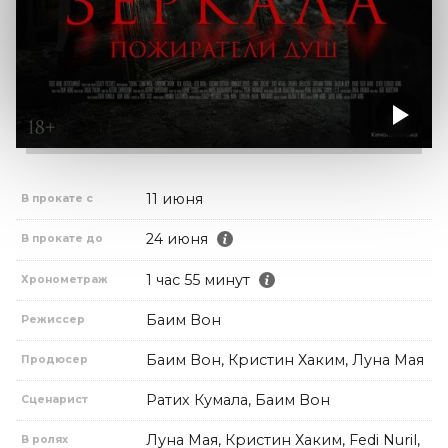
11 июня
В прокате с
24 июня
В прокате до
1 час 55 минут
Хронометраж
Баим Вон
Режиссер
Баим Вон, Кристин Хаким, Луна Мая
Продюсер
Ратих Кумала, Баим Вон
Сценарист
Луна Мая, Кристин Хаким, Fedi Nuril,
В ролях