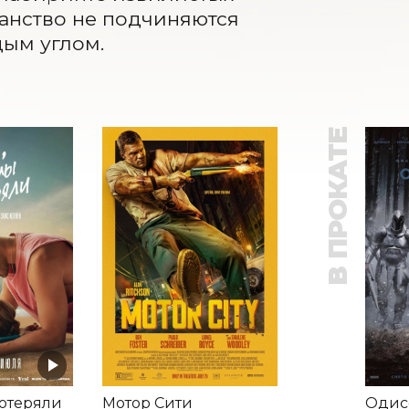
анство не подчиняются 
дым углом.
В ПРОКАТЕ
потеряли
Мотор Сити
Одис