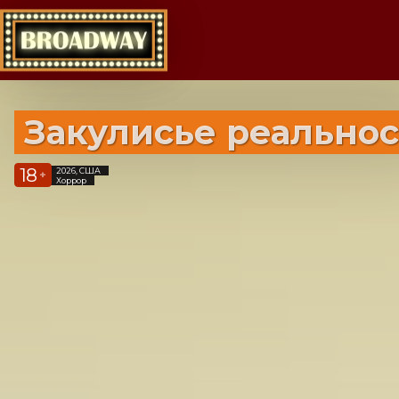
Закулисье реально
18
2026, США
+
Хоррор