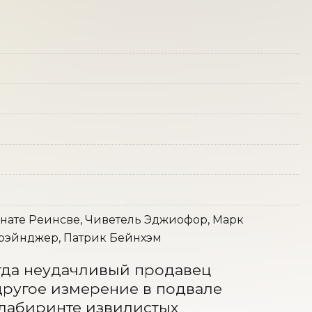
енате Реинсве, Чиветель Эджиофор, Марк
Грэйнджер, Патрик Бейнхэм
огда неудачливый продавец 
ругое измерение в подвале 
 лабиринте извилистых 