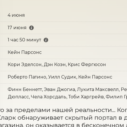
4 июня
17 июня
1 час 50 минут
Кейн Парсонс
Кори Эделсон, Дэн Коэн, Крис Фергюсон
Роберто Патино, Уилл Судик, Кейн Парсонс
Финн Беннетт, Эван Джогиа, Лукита Максвелл, Р
Дюпласс, Чела Хорсдаль, Тоби Харгрейв, Филип 
то за пределами нашей реальности... К
ларк обнаруживает скрытый портал в д
агазина, он оказывается в бесконечном