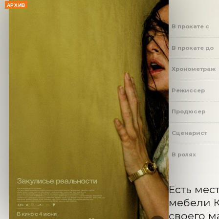
АРХИВ
В прокате с
В прокате до
Хронометраж
Режиссер
Продюсер
Сценарист
В ролях
Есть мес
мебели К
своего м