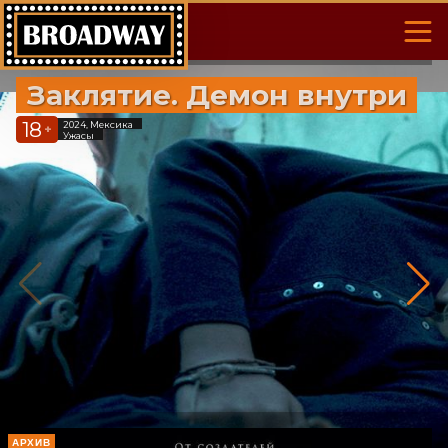
Заклятие. Демон внутри
18
2024, Мексика
+
Ужасы
АРХИВ