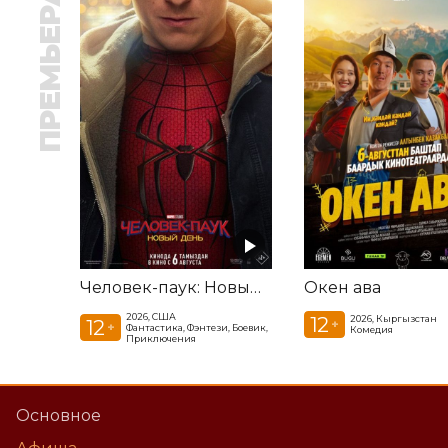
ПРЕМЬЕРА
Человек-паук: Новый день
Окен ава
2026, США
12
2026, Кыргызстан
12
+
+
Фантастика, Фэнтези, Боевик,
Комедия
Приключения
Основное