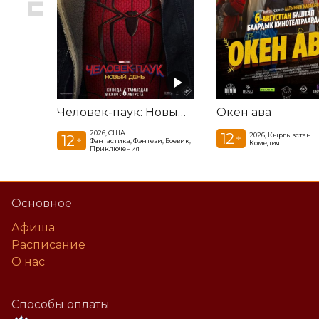
Человек-паук: Новый день
Окен ава
2026, США
12
2026, Кыргызстан
12
+
+
Фантастика, Фэнтези, Боевик,
Комедия
Приключения
Основное
Афиша
Расписание
О нас
Способы оплаты