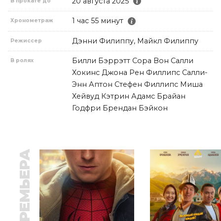
20 августа 2025
В прокате до
1 час 55 минут
Хронометраж
Дэнни Филиппу, Майкл Филиппу
Режиссер
Билли Бэррэтт Сора Вон Салли
В ролях
Хокинс Джона Рен Филлипс Салли-
Энн Аптон Стефен Филлипс Миша
Хейвуд Кэтрин Адамс Брайан
Годфри Брендан Бэйкон
ПРЕМЬЕРА