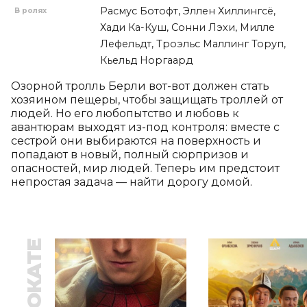
Расмус Ботофт, Эллен Хиллингсё,
В ролях
Хади Ка-Куш, Сонни Лэхи, Милле
Лефельдт, Троэльс Маллинг Торуп,
Кьельд Норгаард
Озорной тролль Берли вот-вот должен стать 
хозяином пещеры, чтобы защищать троллей от 
людей. Но его любопытство и любовь к 
авантюрам выходят из-под контроля: вместе с 
сестрой они выбираются на поверхность и 
попадают в новый, полный сюрпризов и 
опасностей, мир людей. Теперь им предстоит 
непростая задача — найти дорогу домой.
В ПРОКАТЕ