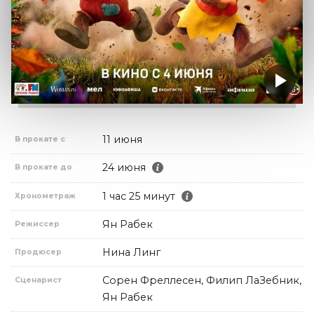
11 июня
В прокате с
24 июня
В прокате до
1 час 25 минут
Хронометраж
Ян Рабек
Режиссер
Нина Линг
Продюсер
Сорен Фреллесен, Филип ЛаЗебник,
Сценарист
Ян Рабек