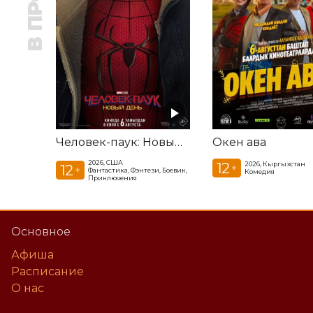
Человек-паук: Новый день
Окен ава
2026, США
12
2026, Кыргызстан
12
+
+
Фантастика, Фэнтези, Боевик,
Комедия
Приключения
Основное
Афиша
Расписание
О нас