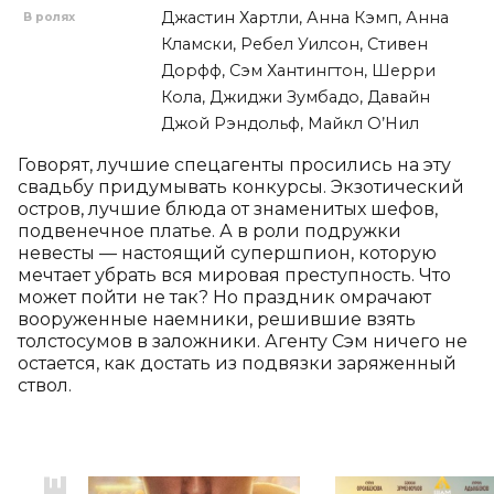
Джастин Хартли, Анна Кэмп, Анна
В ролях
Кламски, Ребел Уилсон, Стивен
Дорфф, Сэм Хантингтон, Шерри
Кола, Джиджи Зумбадо, Давайн
Джой Рэндольф, Майкл О’Нил
Говорят, лучшие спецагенты просились на эту 
свадьбу придумывать конкурсы. Экзотический 
остров, лучшие блюда от знаменитых шефов, 
подвенечное платье. А в роли подружки 
невесты — настоящий супершпион, которую 
мечтает убрать вся мировая преступность. Что 
может пойти не так? Но праздник омрачают 
вооруженные наемники, решившие взять 
толстосумов в заложники. Агенту Сэм ничего не 
остается, как достать из подвязки заряженный 
ствол.