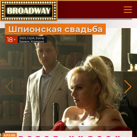
Шпионская свадьба
18
2025, США, Кипр
+
Боевик, Комедия
АРХИВ