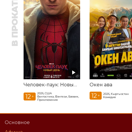
В ПРОКАТЕ
Человек-паук: Новый день
Окен ава
2026, США
12
2026, Кыргызстан
12
+
+
Фантастика, Фэнтези, Боевик,
Комедия
Приключения
Основное