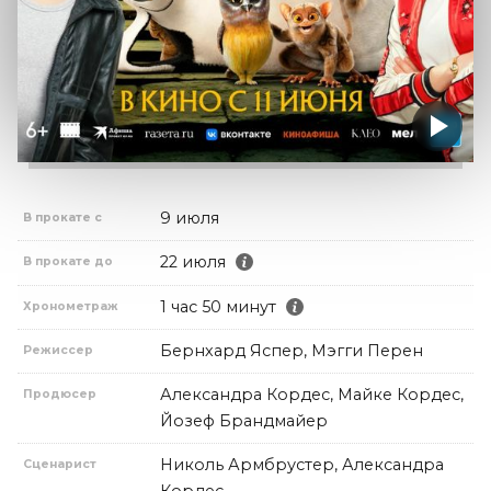
9 июля
В прокате с
22 июля
В прокате до
1 час 50 минут
Хронометраж
Бернхард Яспер, Мэгги Перен
Режиссер
Александра Кордес, Майке Кордес,
Продюсер
Йозеф Брандмайер
Николь Армбрустер, Александра
Сценарист