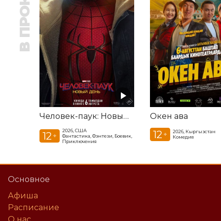
В ПРОКАТЕ
Человек-паук: Новый день
Окен ава
2026, США
12
2026, Кыргызстан
12
+
+
Фантастика, Фэнтези, Боевик,
Комедия
Приключения
Основное
Афиша
Расписание
О нас