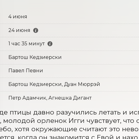
4 июня
24 июня
1 час 35 минут
Бартош Кедзиерски
Павел Певни
Бартош Кедзиерски, Дуан Мюррэй
Петр Адамчик, Агнешка Дигант
где птицы давно разучились летать и ис
, молодой орленок Игги чувствует, что с
небо, хотя окружающие считают это нев
ется, когда он знакомится с Евой и нахо