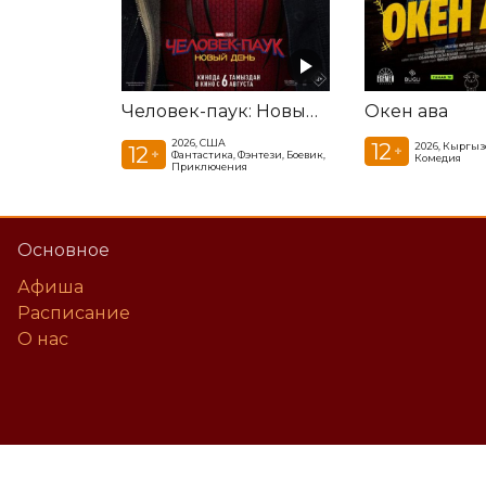
Человек-паук: Новый день
Окен ава
2026, США
12
2026, Кыргыз
12
+
+
Фантастика, Фэнтези, Боевик,
Комедия
Приключения
Основное
Афиша
Расписание
О нас