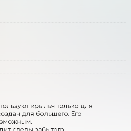
пользуют крылья только для 
оздан для большего. Его 
озможным.

дит следы забытого 