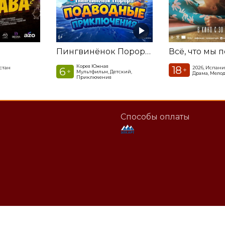
Пингвинёнок Пороро. Подводные приключения
Всё, что мы 
Корея Южная
18
стан
2026, Испани
6
+
+
Мультфильм, Детский,
Драма, Мело
Приключения
Способы оплаты