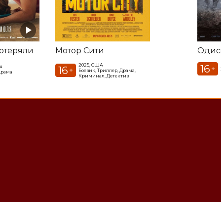
потеряли
Мотор Сити
Одис
2025, США
16
я
16
+
+
Боевик, Триллер, Драма,
драма
Криминал, Детектив