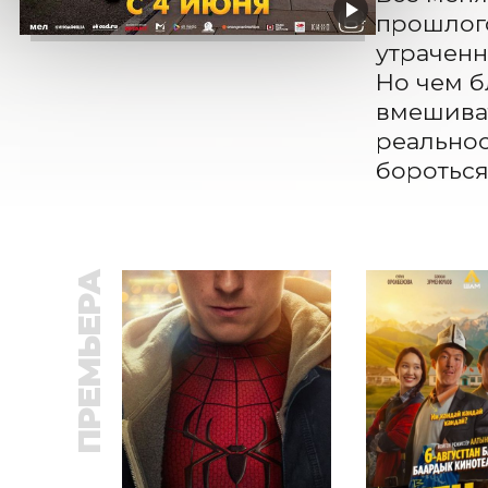
прошлого
утраченн
Но чем б
вмешиват
реальнос
бороться 
ПРЕМЬЕРА