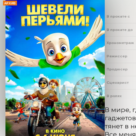
АРХИВ
В прокате с
В прокате до
Хронометраж
Режиссер
Продюсер
Сценарист
В ролях
В мире, 
гаджетов
тянет в 
Все меня