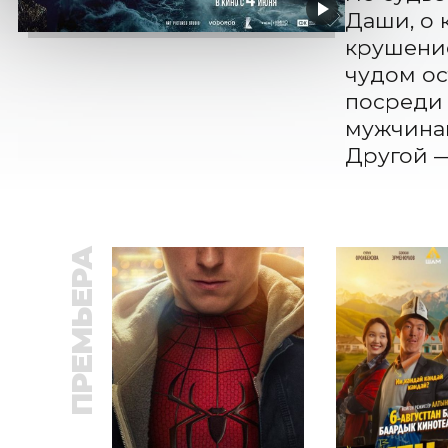
Даши, о 
крушение
чудом ос
посреди 
мужчинам
Другой 
ПРЕМЬЕРА