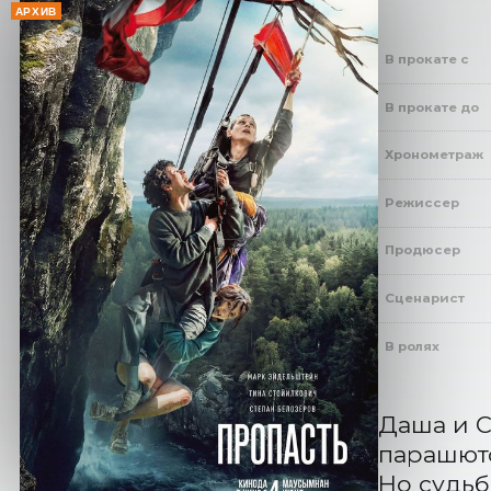
АРХИВ
В прокате с
В прокате до
Хронометраж
Режиссер
Продюсер
Сценарист
В ролях
Даша и С
парашюто
Но судьб