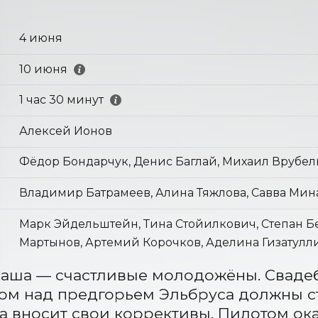
4 июня
10 июня
1 час 30 минут
Алексей Ионов
Фёдор Бондарчук, Денис Баглай, Михаил Врубел
Владимир Батрамеев, Алина Тяжлова, Савва Мин
Марк Эйдельштейн, Тина Стойилкович, Степан Бе
Мартынов, Артемий Корочков, Аделина Гизатулл
аша — счастливые молодожёны. Свадеб
м над предгорьем Эльбруса должны ста
а вносит свои коррективы. Пилотом ок