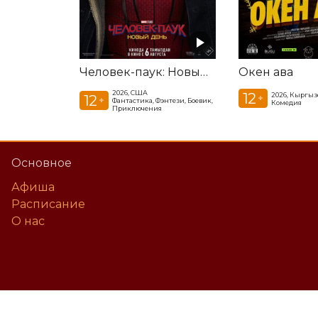
Человек-паук: Новый день
Окен ава
2026, США
12
2026, Кыргыз
12
+
+
Фантастика, Фэнтези, Боевик,
Комедия
Приключения
Основное
Афиша
Расписание
О нас