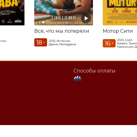
Всё, что мы потеряли
Мотор Сити
2025, США
18
стан
2026, Испания
16
+
+
Боевик, Трил
Драма, Мелодрама
Криминал, Д
Способы оплаты