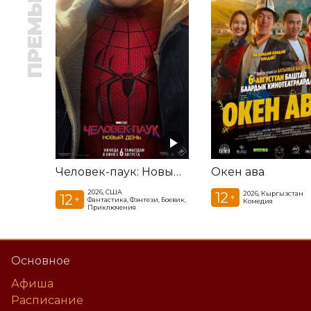
ПРЕМЬЕРА
Человек-паук: Новый день
Окен ава
2026, США
12
2026, Кыргызстан
12
+
+
Фантастика, Фэнтези, Боевик,
Комедия
Приключения
Основное
Афиша
Расписание