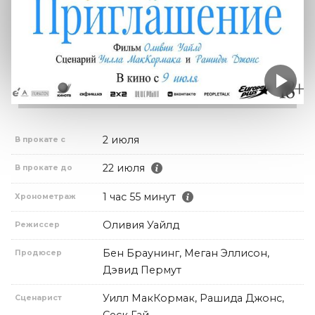
2 июля
В прокате с
22 июля
В прокате до
1 час 55 минут
Хронометраж
Оливия Уайлд
Режиссер
Бен Браунинг, Меган Эллисон,
Продюсер
Дэвид Пермут
Уилл МакКормак, Рашида Джонс,
Сценарист