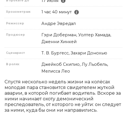
17 июня
В прокате до
1 час 40 минут
Хронометраж
Андре Эвредал
Режиссер
Гэри Доберман, Уолтер Хамада,
Продюсер
Дженни Хинкей
Т. В. Бургесс, Захари Донохью
Сценарист
Джейкоб Скипио, Лу Льобель,
В ролях
Мелисса Лео
Спустя несколько недель жизни на колёсах 
молодая пара становится свидетелем жуткой 
аварии, в которой погибает водитель. Вскоре за 
ними начинает охоту демонический 
преследователь, от которого не уйти: он следует 
за ними, куда бы они ни направились.