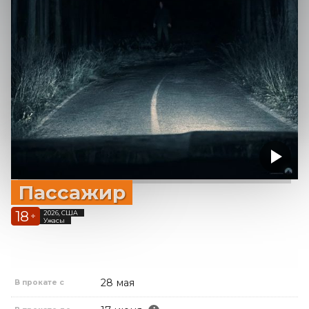
Пассажир
18
2026, США
+
Ужасы
28 мая
В прокате с