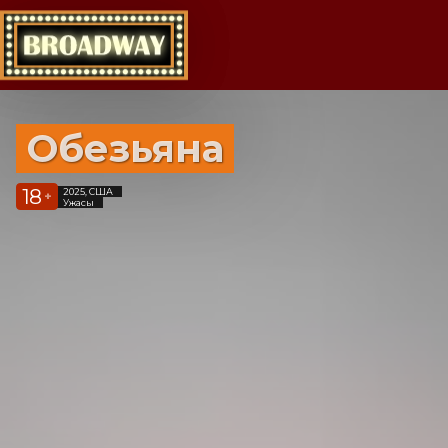
Обезьяна
18
2025, США
+
Ужасы