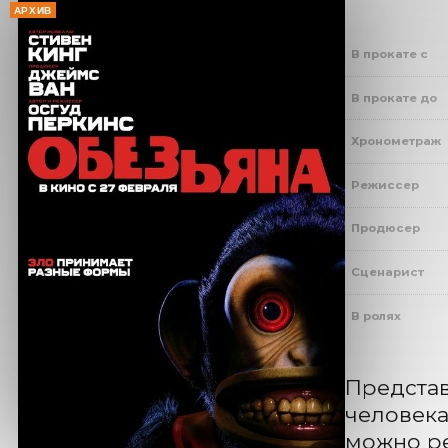
АРХИВ
В прокате с
В прокате до
Хронометраж
Режиссер
Продюсер
Сценарист
В ролях
Представ
человека
можно ре