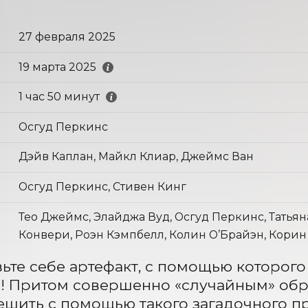
27 февраля 2025
19 марта 2025
1 час 50 минут
Осгуд Перкинс
Дэйв Каплан, Майкл Клиар, Джеймс Ван
Осгуд Перкинс, Стивен Кинг
Тео Джеймс, Элайджа Вуд, Осгуд Перкинс, Татьян
Конвери, Роэн Кэмпбелл, Колин О’Брайэн, Корин
ьте себе артефакт, с помощью которого
! Притом совершенно «случайным» обр
шить с помощью такого загадочного пр