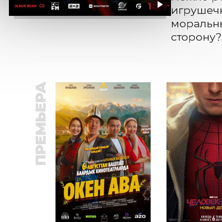
игрушечн
моральны
сторону?
ПРЕМЬЕРА