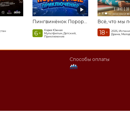
Пингвинёнок Пороро. Подводные приключения
Всё, что мы 
Корея Южная
18
стан
2026, Испани
6
+
+
Мультфильм, Детский,
Драма, Мело
Приключения
Способы оплаты