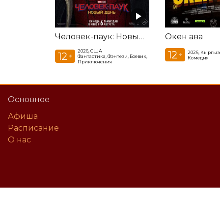
Человек-паук: Новый день
Окен ава
2026, США
12
2026, Кыргыз
12
+
+
Фантастика, Фэнтези, Боевик,
Комедия
Приключения
Основное
Афиша
Расписание
О нас
©
2026