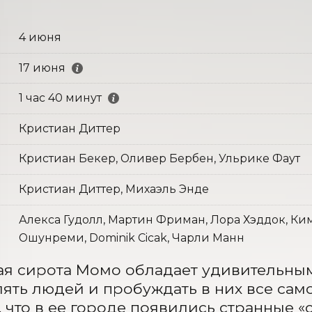
4 июня
17 июня
1 час 40 минут
Кристиан Диттер
Кристиан Бекер, Оливер Бербен, Ульрике Фаут
Кристиан Диттер, Михаэль Энде
Алекса Гудолл, Мартин Фриман, Лора Хэддок, Ки
Ошунреми, Dominik Cicak, Чарли Манн
я сирота Момо обладает удивительным
ять людей и пробуждать в них все сам
, что в ее городе появились странные «с