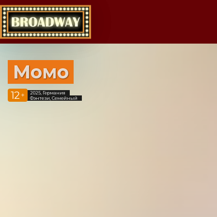
Момо
12
2025, Германия
+
Фэнтези, Семейный