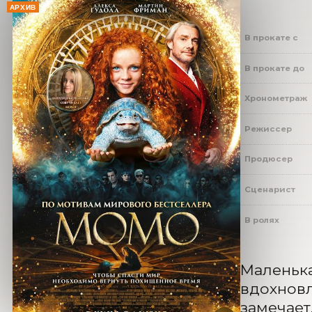
АРХИВ
В прокате с
В прокате до
Хронометраж
Режиссер
Продюсер
Сценарист
В ролях
Маленька
вдохновл
замечает