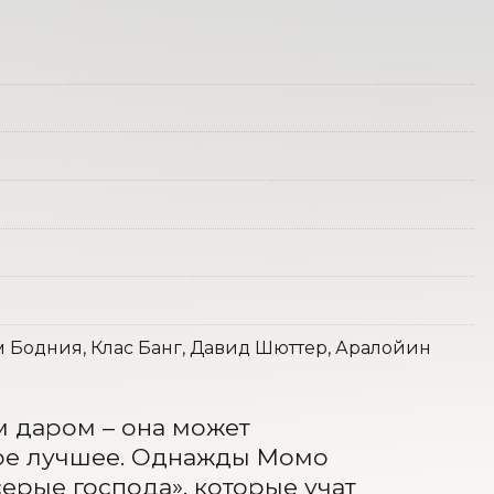
м Бодния, Клас Банг, Давид Шюттер, Аралойин
 даром – она может 
ое лучшее. Однажды Момо 
ерые господа», которые учат 