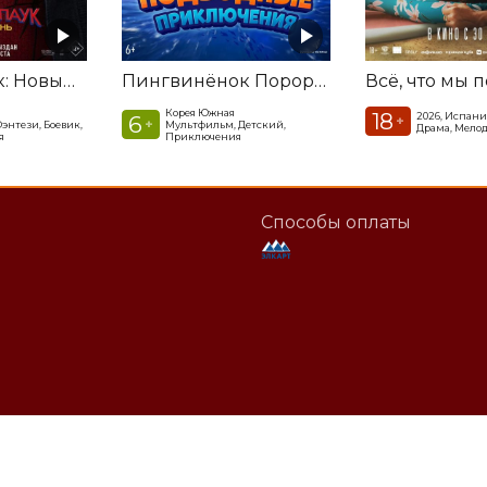
Человек-паук: Новый день
Пингвинёнок Пороро. Подводные приключения
Всё, что мы 
Корея Южная
18
2026, Испани
6
+
+
энтези, Боевик,
Мультфильм, Детский,
Драма, Мело
я
Приключения
Способы оплаты