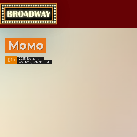
Момо
12
2025, Германия
+
Фэнтези, Семейный