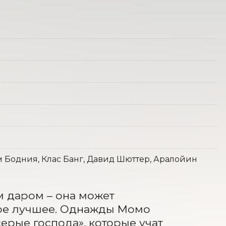
м Бодния, Клас Банг, Давид Шюттер, Аралойин
 даром – она может 
ое лучшее. Однажды Момо 
ерые господа», которые учат 