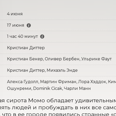
4 июня
17 июня
1 час 40 минут
Кристиан Диттер
Кристиан Бекер, Оливер Бербен, Ульрике Фаут
Кристиан Диттер, Михаэль Энде
Алекса Гудолл, Мартин Фриман, Лора Хэддок, Ки
Ошунреми, Dominik Cicak, Чарли Манн
я сирота Момо обладает удивительным
ять людей и пробуждать в них все сам
, что в ее городе появились странные «с