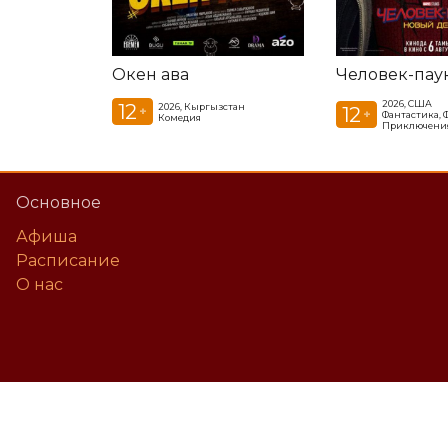
Окен ава
2026, США
12
2026, Кыргызстан
12
+
+
Фантастика, Ф
Комедия
Приключени
Основное
Афиша
Расписание
О нас
©
2026