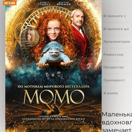
АРХИВ
В прокате с
В прокате до
Хронометраж
Режиссер
Продюсер
Сценарист
В ролях
Маленька
вдохновл
замечает