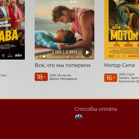
Всё, что мы потеряли
Мотор Сити
2025, США
18
стан
2026, Испания
16
+
+
Боевик, Трил
Драма, Мелодрама
Криминал, Д
Способы оплаты