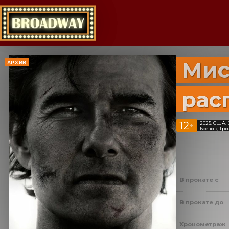
Мис
АРХИВ
рас
12
2025, США,
+
Боевик, Тр
В прокате с
В прокате до
Хронометраж