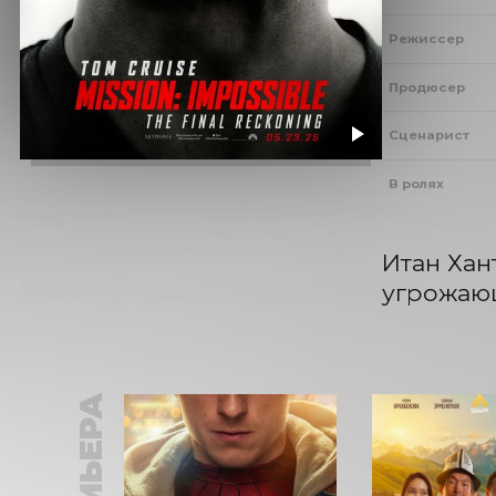
Режиссер
Продюсер
Сценарист
В ролях
Итан Хан
угрожаю
ПРЕМЬЕРА