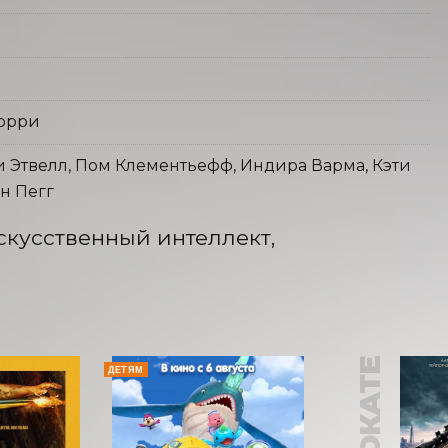
уорри
и Этвелл, Пом Клементьефф, Индира Варма, Кэти
н Пегг
кусственный интеллект, 
В ПРОКАТЕ
ДЕТЯМ