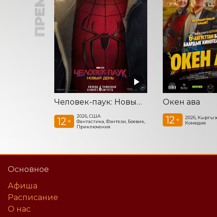
Человек-паук: Новый день
Окен ава
2026, США
12
2026, Кыргыз
12
+
+
Фантастика, Фэнтези, Боевик,
Комедия
Приключения
Основное
Афиша
Расписание
О нас