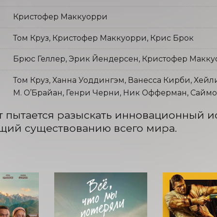
Кристофер Маккуорри
Том Круз, Кристофер Маккуорри, Крис Брок
Брюс Геллер, Эрик Йендерсен, Кристофер Макк
Том Круз, Ханна Уоддингэм, Ванесса Кирби, Хейл
М. О’Брайан, Генри Черни, Ник Офферман, Саймо
т пытается разыскать инновационный ис
щий существованию всего мира.