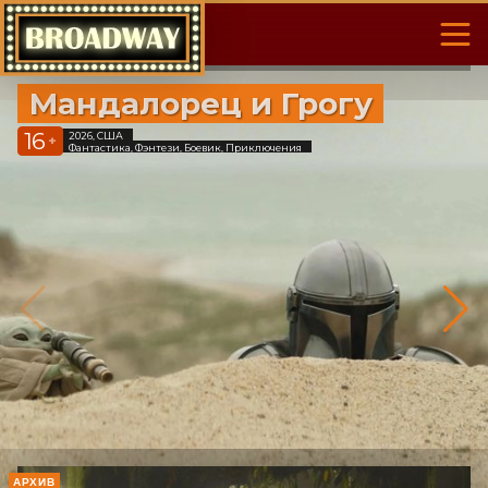
Мандалорец и Грогу
16
2026, США
+
Фантастика, Фэнтези, Боевик, Приключения
АРХИВ