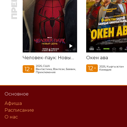
Человек-паук: Новый день
Окен ава
2026, США
12
2026, Кыргызстан
12
+
+
Фантастика, Фэнтези, Боевик,
Комедия
Приключения
Основное
Афиша
Расписание
О нас