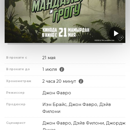
21 мая
В прокате с
1 июля
В прокате до
2 часа 20 минут
Хронометраж
Джон Фавро
Режиссер
Иэн Брайс, Джон Фавро, Дэйв
Продюсер
Филони
Джон Фавро, Дэйв Филони, Джордж
Сценарист