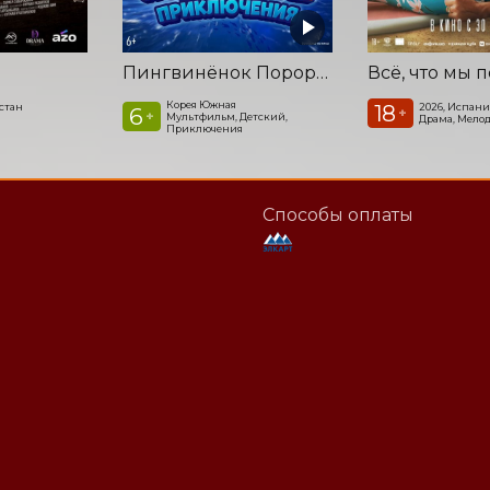
Пингвинёнок Пороро. Подводные приключения
Всё, что мы 
Корея Южная
18
стан
2026, Испани
6
+
+
Мультфильм, Детский,
Драма, Мело
Приключения
Способы оплаты