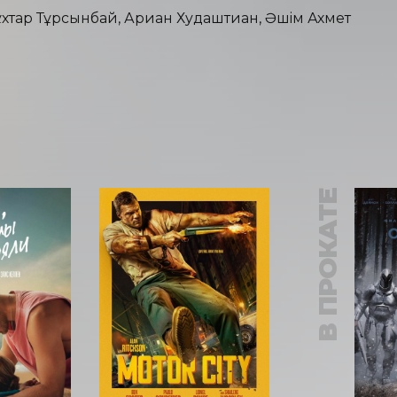
ұхтар Тұрсынбай, Ариан Худаштиан, Әшім Ахмет
В ПРОКАТЕ