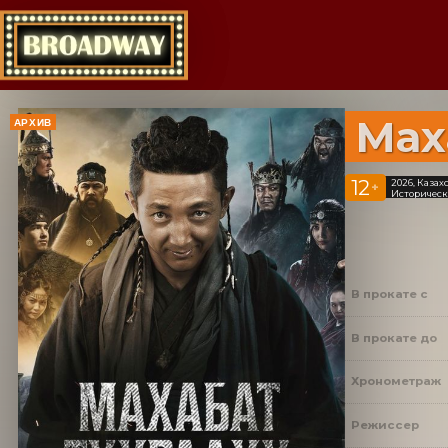
Мах
АРХИВ
12
2026, Казах
+
Историческ
В прокате с
В прокате до
Хронометраж
Режиссер