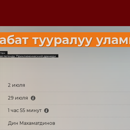
абат тууралуу ула
стан
ая легенда, Приключенческий драмеди
2 июля
29 июля
1 час 55 минут
Дин Махаматдинов