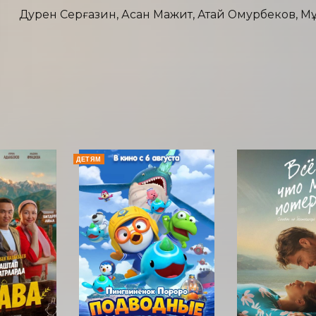
Дәурен Серғазин, Асан Мажит, Атай Омурбеков, М
ДЕТЯМ