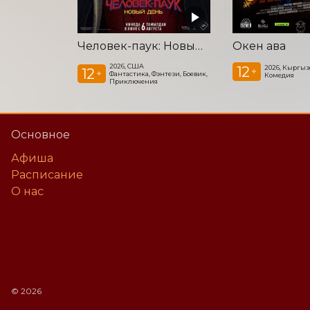
Человек-паук: Новый день
Окен ава
2026, США
12
2026, Кыргыз
12
+
+
Фантастика, Фэнтези, Боевик,
Комедия
Приключения
Основное
Афиша
Расписание
О нас
©
2026