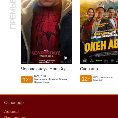
ПРЕМЬЕРА
Человек-паук: Новый день
Окен ава
2026, США
12
2026, Кыргызстан
12
+
+
Фантастика, Фэнтези, Боевик,
Комедия
Приключения
Основное
Афиша
Расписание