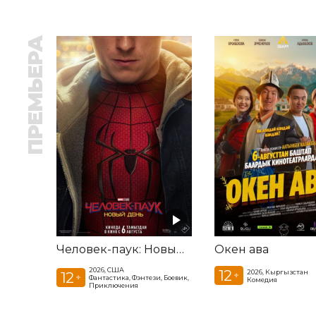
ПРЕМЬЕРА
Человек-паук: Новый день
Окен ава
2026, США
12
2026, Кыргызстан
12
+
+
Фантастика, Фэнтези, Боевик,
Комедия
Приключения