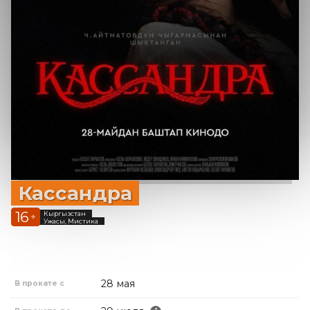
Кассандра
16
Кыргызстан
+
Ужасы, Мистика
28 мая
В прокате с