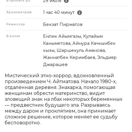
29 июля
В прокате до
1 час 40 минут
Хронометраж
Бекзат Пирматов
Режиссер
Енлик Айымгазы, Кулайым
В ролях
Каныметова, Айнура Качкынбек
кызы, Шаршекуль Аманова,
Жаннатбек Керимбаев, Эльдияр
Джарашев
Мистический этно-хоррор, вдохновленный 
произведением Ч. Айтматова. Начало 1980-х, 
отдалённая деревня. Знахарка, помогающая 
женщинам обрести материнство, видит 
зловещий знак на лбах некоторых беременных 
— предвестник будущего зла. Разрываясь 
между даром и проклятием, она принимает 
сложное решение, которое меняет ее судьбу 
бесповоротно.