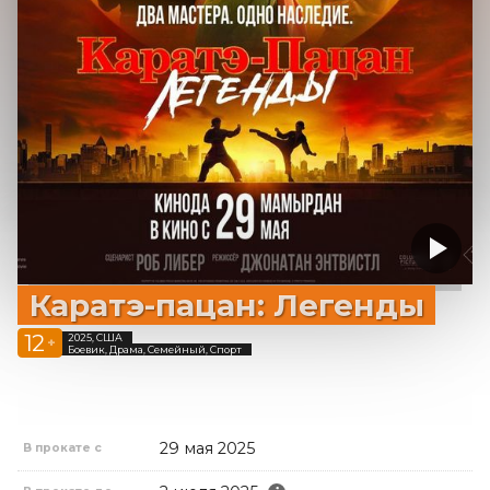
Каратэ-пацан: Легенды
12
2025, США
+
Боевик, Драма, Семейный, Спорт
29 мая 2025
В прокате с