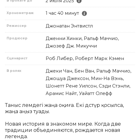
2 июля 2025
В прокате до
1 час 40 минут
Хронометраж
Джонатан Энтвистл
Режиссер
Дженни Хинки, Ральф Маччио,
Продюсер
Джозеф Дж. Микуччи
Роб Либер, Роберт Марк Кэмен
Сценарист
Джеки Чан, Бен Ван, Ральф Маччио,
В ролях
Джошуа Джексон, Мин-На Вэнь,
Шонетт Рене Уилсон, Сэди Стэнли,
Арамис Найт, Уайатт Олефф
Таныс әлемдегі жаңа оқиға. Екі дәстүр қосылса, 
жаңа аңыз туады. 

Новая история в знакомом мире. Когда две 
традиции объединяются, рождается новая 
легенда.