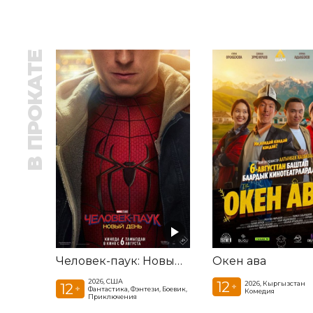
В ПРОКАТЕ
Человек-паук: Новый день
Окен ава
2026, США
12
2026, Кыргызстан
12
+
+
Фантастика, Фэнтези, Боевик,
Комедия
Приключения