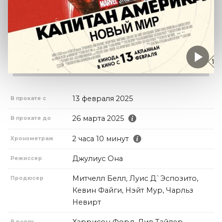
13 февраля 2025
В прокате с
26 марта 2025
В прокате до
2 часа 10 минут
Хронометраж
Джулиус Она
Режиссер
Митчелл Белл, Луис Д`Эспозито,
Продюсер
Кевин Файги, Нэйт Мур, Чарльз
Невирт
В ролях