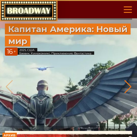
Капитан Америка: Новый
мир
16
2025, США
+
Боевик, Кинокомикс, Приключения, Фантастика
АРХИВ