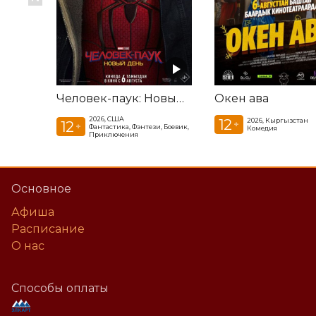
Человек-паук: Новый день
Окен ава
2026, США
12
2026, Кыргызстан
12
+
+
Фантастика, Фэнтези, Боевик,
Комедия
Приключения
Основное
Афиша
Расписание
О нас
Способы оплаты