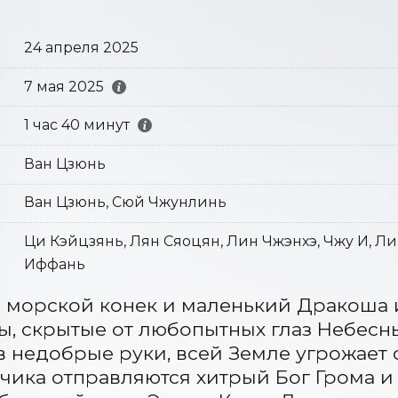
24 апреля 2025
7 мая 2025
1 час 40 минут
Ван Цзюнь
Ван Цзюнь, Сюй Чжунлинь
Ци Кэйцзянь, Лян Сяоцян, Лин Чжэнхэ, Чжу И, Ли 
Иффань
 морской конек и маленький Дракоша 
ы, скрытые от любопытных глаз Небесн
в недобрые руки, всей Земле угрожает о
чика отправляются хитрый Бог Грома и 