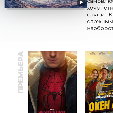
самовлюб
хочет от
служит К
сложным 
наоборот
ПРЕМЬЕРА