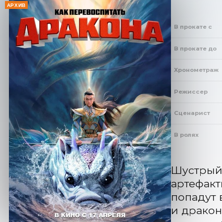
АРХИВ
В прокате с
В прокате до
Хронометраж
Режиссер
Сценарист
В ролях
Шустрый
артефакт
попадут 
и дракон