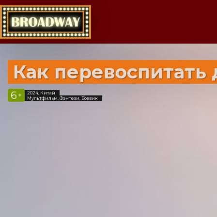
Как перевоспитать 
6
2024, Китай
+
Мультфильм, Фэнтези, Боевик