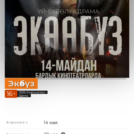
Экөөбүз
16
2026, Кыргызстан
+
Драма
14 мая
В прокате с