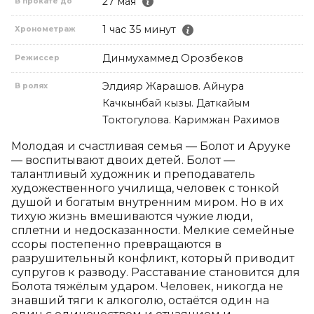
27 мая
В прокате до
1 час 35 минут
Хронометраж
Динмухаммед Орозбеков
Режиссер
Элдияр Жарашов. Айнура
В ролях
Качкынбай кызы. Даткайым
Токтогулова. Каримжан Рахимов
Молодая и счастливая семья — Болот и Арууке 
— воспитывают двоих детей. Болот — 
талантливый художник и преподаватель 
художественного училища, человек с тонкой 
душой и богатым внутренним миром. Но в их 
тихую жизнь вмешиваются чужие люди, 
сплетни и недосказанности. Мелкие семейные 
ссоры постепенно превращаются в 
разрушительный конфликт, который приводит 
супругов к разводу. Расставание становится для 
Болота тяжёлым ударом. Человек, никогда не 
знавший тяги к алкоголю, остаётся один на 