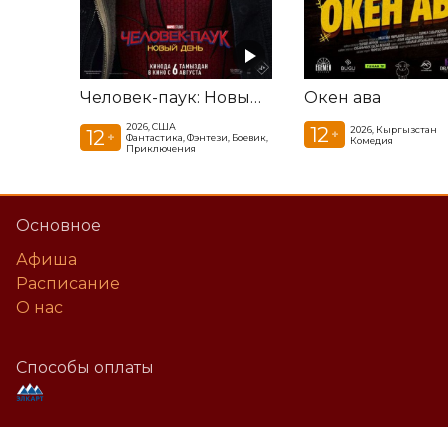
Человек-паук: Новый день
Окен ава
2026, США
12
2026, Кыргызстан
12
+
+
Фантастика, Фэнтези, Боевик,
Комедия
Приключения
Основное
Афиша
Расписание
О нас
Способы оплаты