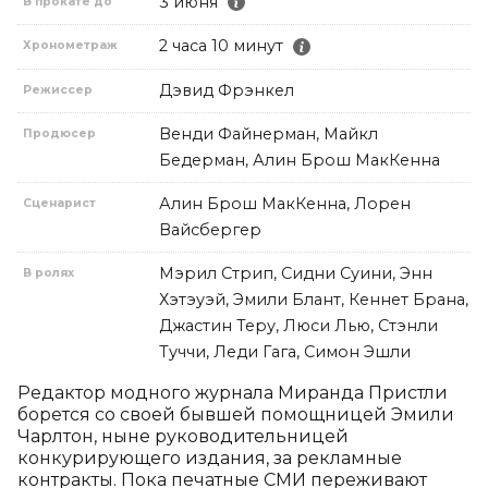
3 июня
В прокате до
2 часа 10 минут
Хронометраж
Дэвид Фрэнкел
Режиссер
Венди Файнерман, Майкл
Продюсер
Бедерман, Алин Брош МакКенна
Алин Брош МакКенна, Лорен
Сценарист
Вайсбергер
Мэрил Стрип, Сидни Суини, Энн
В ролях
Хэтэуэй, Эмили Блант, Кеннет Брана,
Джастин Теру, Люси Лью, Стэнли
Туччи, Леди Гага, Симон Эшли
Редактор модного журнала Миранда Пристли 
борется со своей бывшей помощницей Эмили 
Чарлтон, ныне руководительницей 
конкурирующего издания, за рекламные 
контракты. Пока печатные СМИ переживают 