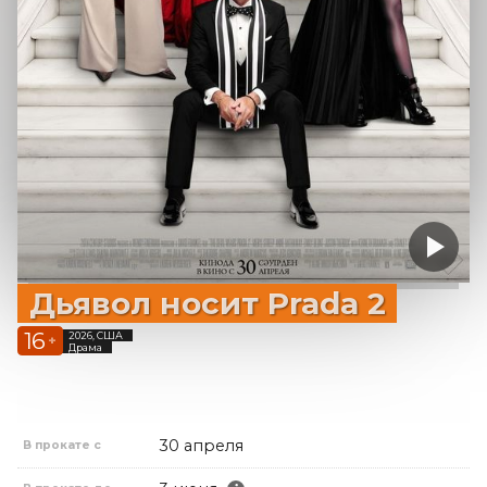
Дьявол носит Prada 2
16
2026, США
+
Драма
30 апреля
В прокате с