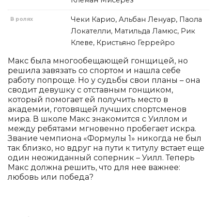
Клеман Мисерез
Чеки Карио, Альбан Ленуар, Паола
В ролях
Локателли, Матильда Ламюс, Рик
Клеве, Кристьяно Геррейро
Макс была многообещающей гонщицей, но 
решила завязать со спортом и нашла себе 
работу попроще. Но у судьбы свои планы – она 
сводит девушку с отставным гонщиком, 
который помогает ей получить место в 
академии, готовящей лучших спортсменов 
мира. В школе Макс знакомится с Уиллом и 
между ребятами мгновенно пробегает искра. 
Звание чемпиона «Формулы 1» никогда не был 
так близко, но вдруг на пути к титулу встает еще 
один неожиданный соперник – Уилл. Теперь 
Макс должна решить, что для нее важнее: 
любовь или победа?