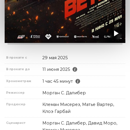
29 мая 2025
В прокате с
11 июня 2025
В прокате до
1 час 45 минут
Хронометраж
Морган С. Далибер
Режиссер
Клеман Мисерез, Матье Вартер,
Продюсер
Клоэ Гарбай
Морган С. Далибер, Давид Моро,
Сценарист