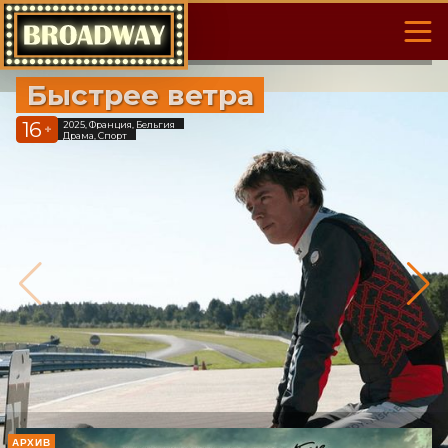
Быстрее ветра
16
2025, Франция, Бельгия
+
Драма, Спорт
АРХИВ