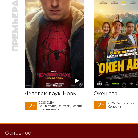
ПРЕМЬЕРА
Человек-паук: Новый день
Окен ава
2026, США
12
2026, Кыргызстан
12
+
+
Фантастика, Фэнтези, Боевик,
Комедия
Приключения
Основное