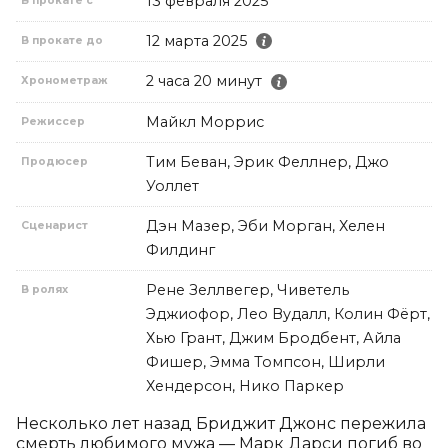
13 февраля 2025
В прокате с
12 марта 2025
В прокате до
2 часа 20 минут
Хронометраж
Майкл Моррис
Режиссер
Тим Беван, Эрик Феллнер, Джо
Продюсер
Уоллет
Дэн Мазер, Эби Морган, Хелен
Сценарист
Филдинг
Рене Зеллвегер, Чиветель
В ролях
Эджиофор, Лео Вудалл, Колин Фёрт,
Хью Грант, Джим Бродбент, Айла
Фишер, Эмма Томпсон, Ширли
Хендерсон, Нико Паркер
Несколько лет назад Бриджит Джонс пережила 
смерть любимого мужа — Марк Дарси погиб во 