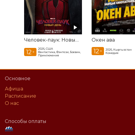
Человек-паук: Новый день
Окен ава
2026, США
12
2026, Кыргызстан
12
+
+
Фантастика, Фэнтези, Боевик,
Комедия
Приключения
Основное
Афиша
Расписание
О нас
Способы оплаты