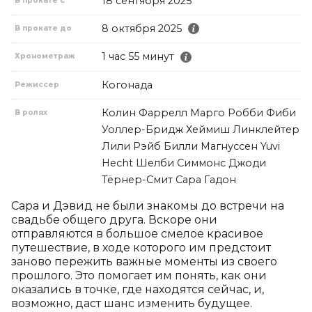
18 сентября 2025
В прокате с
8 октября 2025
В прокате до
1 час 55 минут
Хронометраж
Когонада
Режиссер
Колин Фаррелл Марго Робби Фиби
В ролях
Уоллер-Бридж Хеймиш Линклейтер
Лили Рэйб Билли Магнуссен Yuvi
Hecht Шелби Симмонс Джоди
Тёрнер-Смит Сара Гадон
Сара и Дэвид не были знакомы до встречи на 
свадьбе общего друга. Вскоре они 
отправляются в большое смелое красивое 
путешествие, в ходе которого им предстоит 
заново пережить важные моменты из своего 
прошлого. Это помогает им понять, как они 
оказались в точке, где находятся сейчас, и, 
возможно, даст шанс изменить будущее.