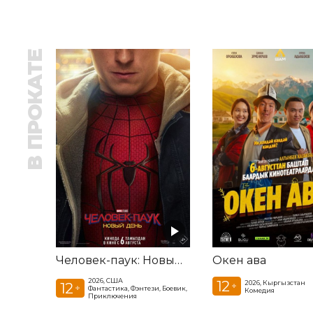
В ПРОКАТЕ
Человек-паук: Новый день
Окен ава
2026, США
12
2026, Кыргызстан
12
+
+
Фантастика, Фэнтези, Боевик,
Комедия
Приключения