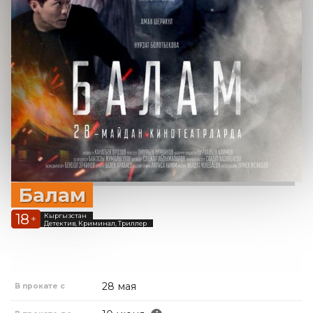
Балам
18
Кыргызстан
+
Детектив, Криминал, Триллер
28 мая
В прокате с