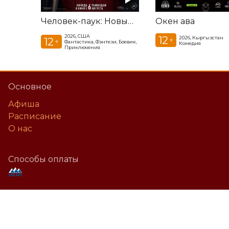
Человек-паук: Новый день
Окен ава
2026, США
12
2026, Кыргызстан
12
+
+
Фантастика, Фэнтези, Боевик,
Комедия
Приключения
Основное
Афиша
Расписание
О нас
Способы оплаты
©
2026
Powered by
p24.app