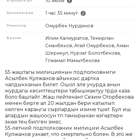
10 июня
В прокате до
1 час 35 минут
Хронометраж
Омурбек Нурдинов
Режиссер
Илим Калмуратов, Темирлан
В ролях
Сманбеков, Атай Омурбеков, Аман
Шерикул, Нурзат Болотбекова,
Гүлжамал Мамытбекова
55 жаштагы милициянын подполковниги 
Асылбек Кулжанов айыккыс дартка 
чалдыкканын билет. Ошол эле учурда анын 
мурдагы кесиптештери табышмактуу түрдө каза 
боло баштайт. Жаш лейтенант Сезим Оторбекова 
менен бирге ал 20 жылдан бери катылып 
келген караңгы сырлардын изине түшөт. Бул иш 
алардын жашоосун түп-тамырынан өзгөртөрүн 
экөө тең билген эмес.

55-летний подполковник милиции Асылбек 
Кулжанов узнает, что смертельно болен. В это же 