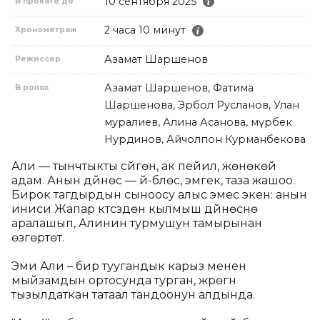
10 сентября 2025
В прокате до
2 часа 10 минут
Хронометраж
Азамат Шаршенов
Режиссер
Азамат Шаршенов, Фатима
В ролях
Шаршенова, Эрбол Русланов, Улан
Өмуралиев, Алина Асанова, Өмүрбек
Нурдинов, Айчолпон Курманбекова
Али — тынчтыкты сүйгөн, ак пейил, жөнөкөй 
адам. Анын дүйнөсү — үй-бүлөсү, эмгек, таза жашоо. 
Бирок тагдырдын сыноосу алыс эмес экен: анын 
иниси Жапар күтүүсүздөн кылмыш дүйнөсүнө 
аралашып, Алинин турмушун тамырынан 
өзгөртөт.

Эми Али – бир туугандык карыз менен 
мыйзамдын ортосунда турган, жүрөгүн 
тызылдаткан татаал тандоонун алдында.
