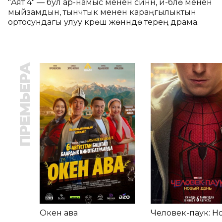
"Аят 4" — бул ар-намыс менен сүйүүнүн, үй-бүлө менен 
мыйзамдын, тынчтык менен караңгылыктын 
ортосундагы улуу күрөш жөнүндө терең драма.
ПРЕМЬЕРА
Окен ава