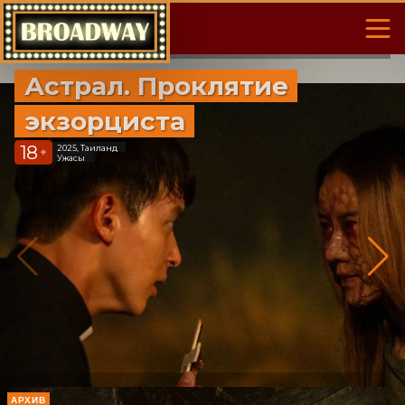
Астрал. Проклятие
экзорциста
18
2025, Таиланд
+
Ужасы
АРХИВ