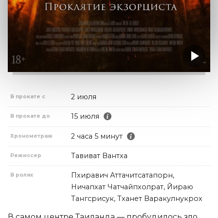
2 июля
В прокате с
15 июля
В прокате до
2 часа 5 минут
Хронометраж
Тавиват Вантха
Режиссер
Пхиравич Аттачитсатапорн,
В ролях
Ничапхат Чатчайпхолрат, Йираю
Тангсрисук, Тханет Варакулнукрох
В самом центре Таиланда — пробудилось зло. 