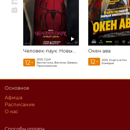
Человек-паук: Новый день
Окен ава
2026, США
12
2026, Кыргызстан
12
+
+
Фантастика, Фэнтези, Боевик,
Комедия
Приключения
Основное
Афиша
Расписание
О нас
Способы оплаты